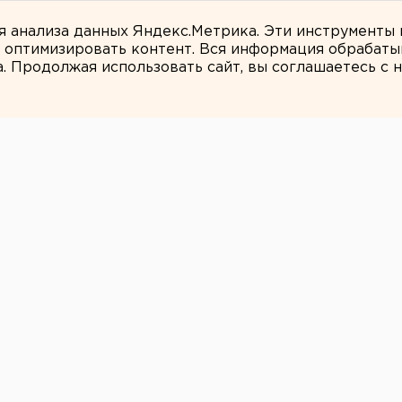
ля анализа данных Яндекс.Метрика. Эти инструменты
и оптимизировать контент. Вся информация обрабаты
а. Продолжая использовать сайт, вы соглашаетесь с
ЕАНовости
р Емельяненко
ть в самолете в
амолете.
я Александр Емельяненко вновь в
н в аэропорту Тюмени за пьяный дебош в