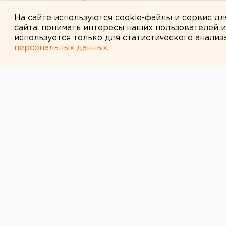
году
На сайте используются cookie-файлы и сервис д
сайта, понимать интересы наших пользователей 
используется только для статистического анализ
персональных данных
.
← НОВОСТИ
12 НОЯБРЯ 2013 В 15:20
Боец Александ
пытался покури
Тюмени
Емельяненко курил в тюменском с
Известный боец смешанного стил
центре скандала. Он был задержа