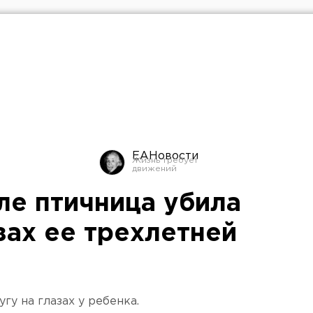
ЕАНовости
е птичница убила
зах ее трехлетней
у на глазах у ребенка.