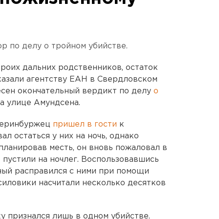
р по делу о тройном убийстве.
роих дальних родственников, остаток
казали агентству ЕАН в Свердловском
есен окончательный вердикт по делу
о
а улице Амундсена.
атеринбуржец
пришел в гости
к
л остаться у них на ночь, однако
апланировав месть, он вновь пожаловал в
в пустили на ночлег. Воспользовавшись
ный расправился с ними при помощи
 силовики насчитали несколько десятков
 признался лишь в одном убийстве.