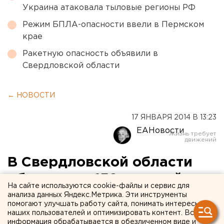
Украина атаковала тыловые регионы РФ
Режим БПЛА-опасности ввели в Пермском
крае
Ракетную опасность объявили в
Свердловской области
← НОВОСТИ
17 ЯНВАРЯ 2014 В 13:23
ЕАНовости
В Свердловской области
оборудуют 158 купелей
На сайте используются cookie-файлы и сервис для
анализа данных Яндекс.Метрика. Эти инструменты
О том, как в регионе идут последние подготовки
помогают улучшать работу сайта, понимать интересы
наших пользователей и оптимизировать контент. Вся
к Крещению, читайте в материале ЕАН.
информация обрабатывается в обезличенном виде и