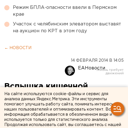
Режим БПЛА-опасности ввели в Пермском
крае
Участок с челябинским элеватором выставят
на аукцион по КРТ в этом году
← НОВОСТИ
14 ФЕВРАЛЯ 2014 В 14:05
ЕАНовости
Вспышка кишечной
инфекции в лагере
На сайте используются cookie-файлы и сервис для
анализа данных Яндекс.Метрика. Эти инструменты
«Таватуй» может «влететь
помогают улучшать работу сайта, понимать интересы
наших пользователей и оптимизировать контент. Вся
в копеечку» «Юности
информация обрабатывается в обезличенном виде и
используется только для статистического анализа.
Урала»
Продолжая использовать сайт, вы соглашаетесь с нашей