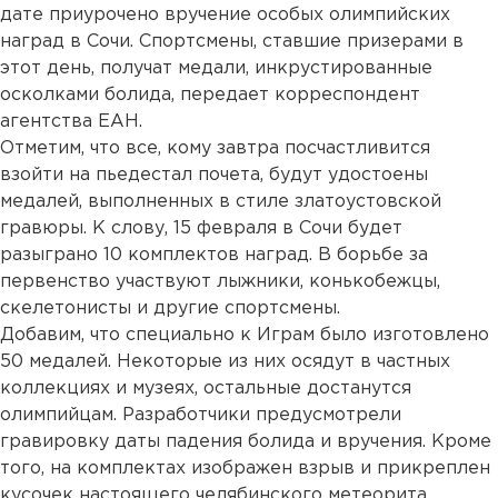
дате приурочено вручение особых олимпийских
наград в Сочи. Спортсмены, ставшие призерами в
этот день, получат медали, инкрустированные
осколками болида, передает корреспондент
агентства ЕАН.
Отметим, что все, кому завтра посчастливится
взойти на пьедестал почета, будут удостоены
медалей, выполненных в стиле златоустовской
гравюры. К слову, 15 февраля в Сочи будет
разыграно 10 комплектов наград. В борьбе за
первенство участвуют лыжники, конькобежцы,
скелетонисты и другие спортсмены.
Добавим, что специально к Играм было изготовлено
50 медалей. Некоторые из них осядут в частных
коллекциях и музеях, остальные достанутся
олимпийцам. Разработчики предусмотрели
гравировку даты падения болида и вручения. Кроме
того, на комплектах изображен взрыв и прикреплен
кусочек настоящего челябинского метеорита.