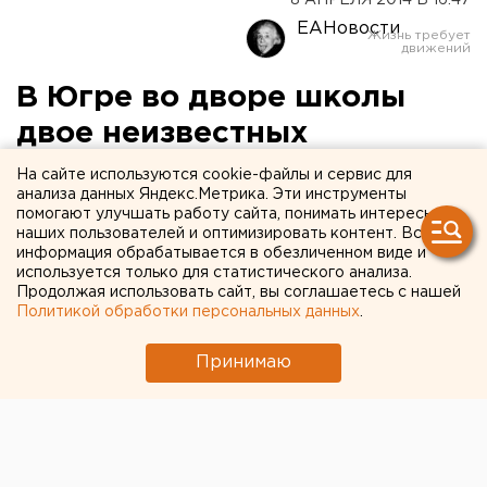
8 АПРЕЛЯ 2014 В 16:47
ЕАНовости
В Югре во дворе школы
двое неизвестных
изнасиловали девушку
На сайте используются cookie-файлы и сервис для
анализа данных Яндекс.Метрика. Эти инструменты
помогают улучшать работу сайта, понимать интересы
Во время полового акта преступники держали
наших пользователей и оптимизировать контент. Вся
нож у горла жертвы.
информация обрабатывается в обезличенном виде и
используется только для статистического анализа.
Продолжая использовать сайт, вы соглашаетесь с нашей
В минувшую субботу, 5 апреля, в Сургуте во дворе
Политикой обработки персональных данных
.
школы двое неизвестных изнасиловали девушку,
сообщили агентству ЕАН в пресс-службе
Принимаю
следственного управления по ХМАО-Югре.
Преступники затащили 21-летнюю жертву на
территорию школы на улице Пролетарской, 5/1,
избили ее, чтобы она не могла сопротивляться, а
после совершили групповое изнасилование. Во