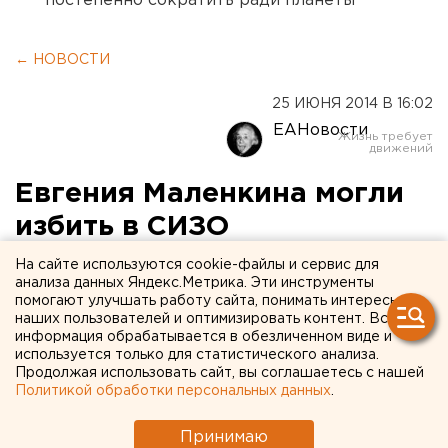
постепенно сократить ради планеты
← НОВОСТИ
25 ИЮНЯ 2014 В 16:02
ЕАНовости
Евгения Маленкина могли
избить в СИЗО
На сайте используются cookie-файлы и сервис для
Соратника Ройзмана якобы случайно завели в
анализа данных Яндекс.Метрика. Эти инструменты
камеру с 30 заключенными, и на него напал
помогают улучшать работу сайта, понимать интересы
наших пользователей и оптимизировать контент. Вся
бывший реабилитант.
информация обрабатывается в обезличенном виде и
используется только для статистического анализа.
Накануне, 24 июня, в СМИ появилась информация о
Продолжая использовать сайт, вы соглашаетесь с нашей
том, что сотрудника фонда «Город без наркотиков»
Политикой обработки персональных данных
.
Евгения Маленкина избили в СИЗО. Якобы его
Принимаю
случайно завели в камеру с 30 заключенными, и на