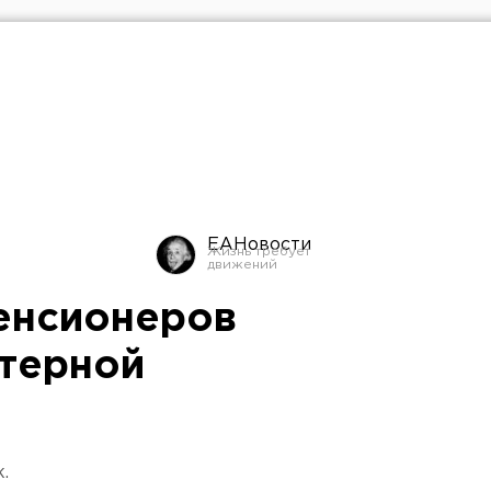
ЕАНовости
енсионеров
терной
.