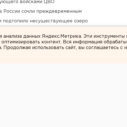
дующего войсками ЦВО
в России сочли преждевременным
ти подтопило несуществующее озеро
али о борьбе с желтой водой
ля анализа данных Яндекс.Метрика. Эти инструменты
и оптимизировать контент. Вся информация обрабаты
а. Продолжая использовать сайт, вы соглашаетесь с
ЕАНовости
первоклассницу
дивист или
здоровый человек