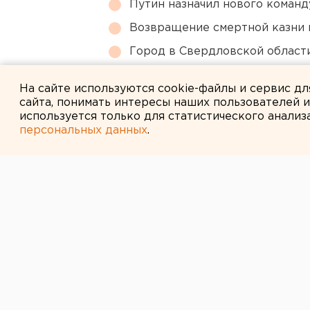
Путин назначил нового коман
Возвращение смертной казни 
Город в Свердловской облас
Власти Екатеринбурга рассказ
На сайте используются cookie-файлы и сервис д
сайта, понимать интересы наших пользователей 
используется только для статистического анализ
персональных данных
.
← НОВОСТИ
3 ОКТЯБРЯ 2014 В 15:02
Свердловскую 
мог убить реци
психически не