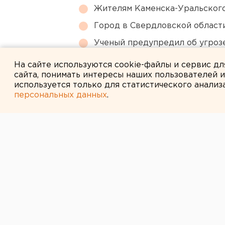
Жителям Каменска-Уральского
Город в Свердловской облас
Ученый предупредил об угроз
области
На сайте используются cookie-файлы и сервис д
сайта, понимать интересы наших пользователей 
используется только для статистического анализ
персональных данных
.
← НОВОСТИ
6 ОКТЯБРЯ 2014 В 11:30
Туристическим
стал разноцве
Разработка фирменного туристиче
тысяч рублей.