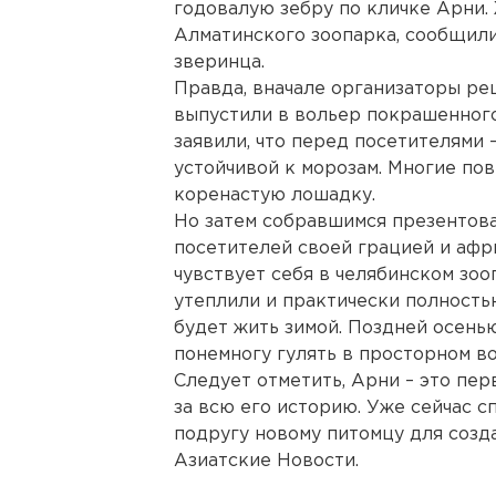
годовалую зебру по кличке Арни
Алматинского зоопарка, сообщили
зверинца.
Правда, вначале организаторы ре
выпустили в вольер покрашенного
заявили, что перед посетителями
устойчивой к морозам. Многие по
коренастую лошадку.
Но затем собравшимся презентов
посетителей своей грацией и афр
чувствует себя в челябинском зоо
утеплили и практически полност
будет жить зимой. Поздней осень
понемногу гулять в просторном в
Следует отметить, Арни – это пе
за всю его историю. Уже сейчас 
подругу новому питомцу для созд
Азиатские Новости.