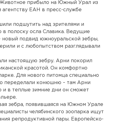
. Животное прибыло на Южный Урал из
 агентству ЕАН в пресс-службе
шили подшутить над зрителями и
 в полоску осла Славика. Ведущие
 – новый подвид южноуральской зебры,
верили и с любопытством разглядывали
али настоящую зебру. Арни покорил
иканской красотой. Он комфортно
парке. Для нового питомца специально
ью переделали конюшню – там Арни
ю и в теплые зимние дни он сможет
ольере.
рвая зебра, появившаяся на Южном Урале
специалисты челябинского зоопарка ищут
ания репродуктивной пары. Европейско-