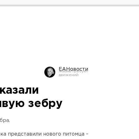
ЕАНовости
казали
ивую зебру
бра.
ка представили нового питомца –