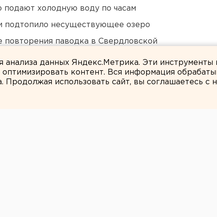
 подают холодную воду по часам
ти подтопило несуществующее озеро
е повторения паводка в Свердловской
ля анализа данных Яндекс.Метрика. Эти инструменты
и оптимизировать контент. Вся информация обрабаты
а. Продолжая использовать сайт, вы соглашаетесь с
ЕАНовости
 символом Перми
тный мишка
ского стиля обошлась властям в 65