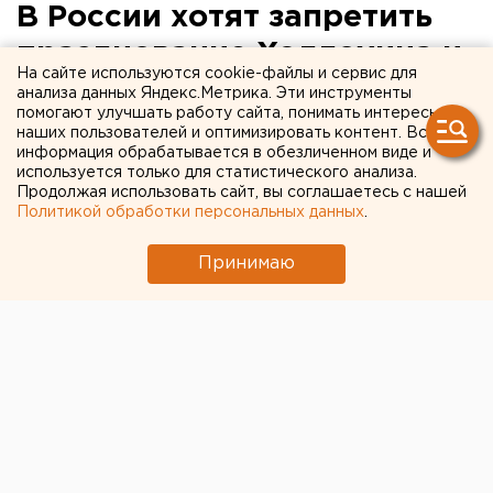
В России хотят запретить
празднование Хэллоуина и
На сайте используются cookie-файлы и сервис для
иностранную музыку
анализа данных Яндекс.Метрика. Эти инструменты
помогают улучшать работу сайта, понимать интересы
наших пользователей и оптимизировать контент. Вся
Песни зарубежных исполнителей могут
информация обрабатывается в обезличенном виде и
исчезнуть из теле- и радиопрограмм.
используется только для статистического анализа.
Продолжая использовать сайт, вы соглашаетесь с нашей
Политикой обработки персональных данных
.
В этом году россиянам могут запретить
празднование
Хэллоуина
. Член Общественной
Принимаю
палаты Георгий Федоров уже обратился в минкульт
РФ с просьбой повлиять на развлекательные
заведения страны, которые уже вовсю закупают
тыквы и бутафорных монстров, передает
корреспондент агентства ЕАН.
Письмо Федоровым было написано на основании
жалоб жителей разных регионов России. Граждане
сетуют на то, что в Хэллоуин по улицам гуляют
пьяные молодые люди, выряженные в костюмы