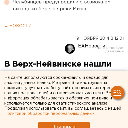
Челябинцев предупредили о возможном
выходе из берегов реки Миасс
← НОВОСТИ
19 НОЯБРЯ 2014 В 12:01
ЕАНовости
В Верх-Нейвинске нашли
противопехотную мину
На сайте используются cookie-файлы и сервис для
анализа данных Яндекс.Метрика. Эти инструменты
Боеприпас хранил у себя во дворе 23-летний
помогают улучшать работу сайта, понимать интересы
наших пользователей и оптимизировать контент. Вся
местный житель.
информация обрабатывается в обезличенном виде и
используется только для статистического анализа.
В Верх-Нейвинске полицейские изъяли у 23-летнего
Продолжая использовать сайт, вы соглашаетесь с нашей
местного жителя учебную противопехотную мину,
Политикой обработки персональных данных
.
сообщили агентству ЕАН в пресс-службе
Принимаю
свердловской полиции.