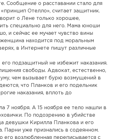
те. Сообщение о расставании стало для
 «принцип Отелло», считает защитник.
оворит о Лене только хорошее,
вить специально для него. Мама юноши
о, и сейчас ее мучает чувство вины
, женщина находится под моральным
дверях, в Интернете пишут различные
 его подзащитный не избежит наказания.
 лишения свободы. Адвокат, естественно,
муму, чем вызывает бурю возмущений в
деются, что Планков и его подельник
рогие наказания, вплоть до
а 7 ноября. А 15 ноября ее тело нашли в
ховички. По подозрению в убийстве
а девушки Кирилла Планкова и его
. Парни уже признались в содеянном.
то его возлюбленная переписывается с