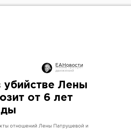
ЕАНовости
 убийстве Лены
зит от 6 лет
оды
акты отношений Лены Патрушевой и