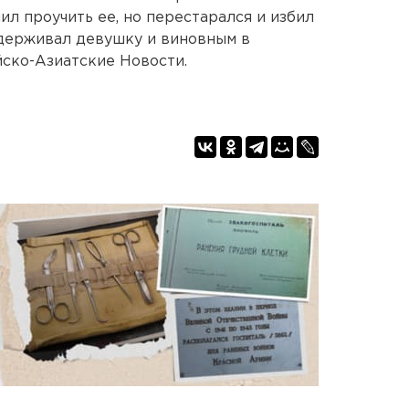
л проучить ее, но перестарался и избил
 удерживал девушку и виновным в
йско-Азиатские Новости.