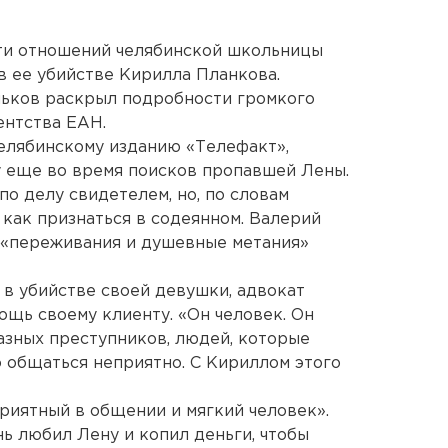
ти отношений челябинской школьницы
в ее убийстве Кирилла Планкова.
ьков раскрыл подробности громкого
ентства ЕАН.
елябинскому изданию «Телефакт»,
у еще во время поисков пропавшей Лены.
о делу свидетелем, но, по словам
 как признаться в содеянном. Валерий
 «переживания и душевные метания»
 в убийстве своей девушки, адвокат
щь своему клиенту. «Он человек. Он
разных преступников, людей, которые
о общаться неприятно. С Кириллом этого
приятный в общении и мягкий человек».
нь любил Лену и копил деньги, чтобы