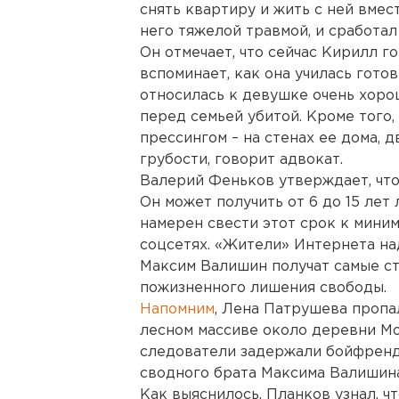
снять квартиру и жить с ней вмес
него тяжелой травмой, и сработал
Он отмечает, что сейчас Кирилл г
вспоминает, как она училась гото
относилась к девушке очень хорош
перед семьей убитой. Кроме того
прессингом – на стенах ее дома, 
грубости, говорит адвокат.
Валерий Феньков утверждает, что
Он может получить от 6 до 15 лет
намерен свести этот срок к мини
соцсетях. «Жители» Интернета на
Максим Валишин получат самые ст
пожизненного лишения свободы.
Напомним
, Лена Патрушева пропал
лесном массиве около деревни Мо
следователи задержали бойфренд
сводного брата Максима Валишина
Как выяснилось, Планков узнал, ч