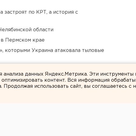
 застроят по КРТ, а история с
Челябинской области
 в Пермском крае
», которыми Украина атаковала тыловые
ся к затяжной войне
ля анализа данных Яндекс.Метрика. Эти инструменты
и оптимизировать контент. Вся информация обрабаты
а. Продолжая использовать сайт, вы соглашаетесь с
ЕАНовости
нфин: рубль будет