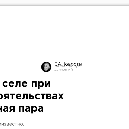
ЕАНовости
 селе при
оятельствах
ная пара
еизвестно.