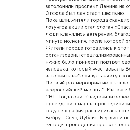
заполонили проспект Ленина на о
Отсюда был дан старт шествию.
Пока шли, жители города скандир
лозунгов акции стал слоган «Спас
люди кланялись ветеранам, благо
минута молчания, после которой э
Жители города готовились к этом
организованы специализированны
нужно было принести портрет сво
человека, который участвовал в В
заполнить небольшую анкету с ко
Первый раз мероприятие прошло в
всероссийский масштаб. Митинги б
СНГ. Тогда они объединили более 
проведению марша присоединились
году география расширилась еще 
Бейрут, Сеул, Дублин, Берлин и н
За годы проведения проект стал о