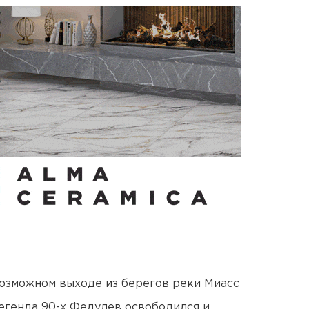
озможном выходе из берегов реки Миасс
егенда 90-х Федулев освободился и