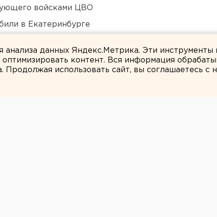
дующего войсками ЦВО
били в Екатеринбурге
Оренбурга застроят
ля анализа данных Яндекс.Метрика. Эти инструменты
и оптимизировать контент. Вся информация обрабаты
а. Продолжая использовать сайт, вы соглашаетесь с
ЕАНовости
ябинского
оре предстанет
 взятки
урору.