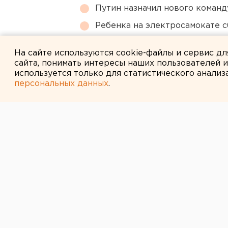
Путин назначил нового коман
Ребенка на электросамокате с
Сгоревший квартал в центре 
На сайте используются cookie-файлы и сервис д
сайта, понимать интересы наших пользователей 
используется только для статистического анализ
персональных данных
.
← НОВОСТИ
4 ИЮНЯ 2015 В 10:56
Экс-глава чел
минспорта вск
перед судом за
Уголовное дело направлено прок