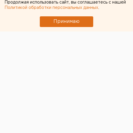
Продолжая использовать сайт, вы соглашаетесь с нашей
Политикой обработки персональных данных
.
В Кургане утверждено обвинительное заключение
по уголовному делу против доктора-гинеколога ГБУ
Принимаю
«Частоозерская ЦРБ», передает корреспондент
агентства ЕАН со ссылкой на прокуратуру региона.
Врача обвиняют по статье «Причинение тяжкого
вреда здоровью по неосторожности, совершенное
вследствие ненадлежащего исполнения лицом
своих профессиональных обязанностей».
По данным надзорного ведомства, в апреле 2015
года доктор в ходе проведения операции, допустив
преступную небрежность, нарушила технику
проведения операции. Врач хирургическим
инструментом проткнула внутреннюю полость
больного, причинив телесные повреждения,
повлекшие тяжкий вред здоровью пациента.
Уголовное дело передано в суд для рассмотрения
по существу. Европейско-Азиатские Новости.