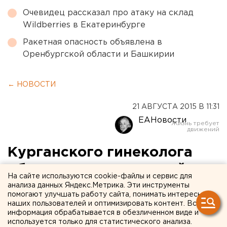
Очевидец рассказал про атаку на склад
Wildberries в Екатеринбурге
Ракетная опасность объявлена в
Оренбургской области и Башкирии
← НОВОСТИ
21 АВГУСТА 2015 В 11:31
ЕАНовости
Курганского гинеколога
обвиняют в преступной
На сайте используются cookie-файлы и сервис для
небрежности
анализа данных Яндекс.Метрика. Эти инструменты
помогают улучшать работу сайта, понимать интересы
наших пользователей и оптимизировать контент. Вся
Доктор причинила тяжкий вред здоровью
информация обрабатывается в обезличенном виде и
пациента во время операции.
используется только для статистического анализа.