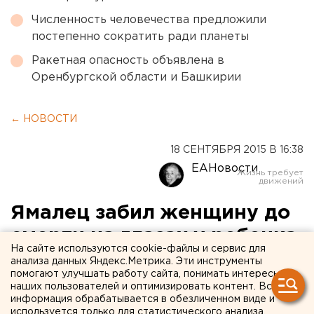
Численность человечества предложили
постепенно сократить ради планеты
Ракетная опасность объявлена в
Оренбургской области и Башкирии
← НОВОСТИ
18 СЕНТЯБРЯ 2015 В 16:38
ЕАНовости
Ямалец забил женщину до
смерти на глазах у ребенка
На сайте используются cookie-файлы и сервис для
анализа данных Яндекс.Метрика. Эти инструменты
Мужчине дали 13 лет строгача.
помогают улучшать работу сайта, понимать интересы
наших пользователей и оптимизировать контент. Вся
информация обрабатывается в обезличенном виде и
В Ноябрьске на 13 лет колонии строгого режима
используется только для статистического анализа.