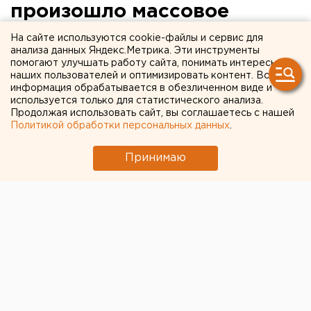
произошло массовое
отравление студентов
На сайте используются cookie-файлы и сервис для
анализа данных Яндекс.Метрика. Эти инструменты
помогают улучшать работу сайта, понимать интересы
Четверо человек госпитализировали, около 20
наших пользователей и оптимизировать контент. Вся
лечатся дома.
информация обрабатывается в обезличенном виде и
используется только для статистического анализа.
Продолжая использовать сайт, вы соглашаетесь с нашей
Накануне, 18 ноября, в буфете Пермского
Политикой обработки персональных данных
.
педагогического университета произошло массовое
отравление студентов, передает корреспондент
Принимаю
агентства ЕАН.
Сразу четверо учащихся попали на больничные
койки. По предварительным данным, у студентов
диагностировали острое кишечное отравление.
По данным СМИ, еще около 20 человек лечатся
дома. По словам пострадавших, они почувствовали
себя плохо после обеда в университетской
столовой.