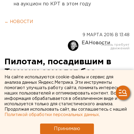
на аукцион по КРТ в этом году
← НОВОСТИ
9 МАРТА 2016 В 13:48
ЕАНовости
Пилотам, посадившим в
Тюмени самолет без
На сайте используются cookie-файлы и сервис для
колеса, объявили
анализа данных Яндекс.Метрика. Эти инструменты
помогают улучшать работу сайта, понимать интересы
благодарность
наших пользователей и оптимизировать контент. Вся
информация обрабатывается в обезличенном виде и
губернатора
используется только для статистического анализа.
Продолжая использовать сайт, вы соглашаетесь с нашей
Политикой обработки персональных данных
.
Дмитрий Кобылкин лично следил за развитием
событий.
Принимаю