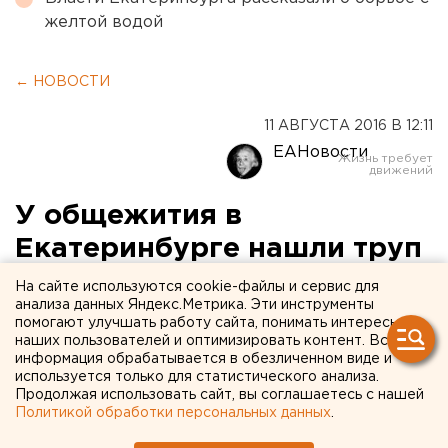
желтой водой
← НОВОСТИ
11 АВГУСТА 2016 В 12:11
ЕАНовости
У общежития в
Екатеринбурге нашли труп
На сайте используются cookie-файлы и сервис для
Молодой человек совершил суицид.
анализа данных Яндекс.Метрика. Эти инструменты
помогают улучшать работу сайта, понимать интересы
Сегодня в Екатеринбурге около общежития на
наших пользователей и оптимизировать контент. Вся
информация обрабатывается в обезличенном виде и
Надежденской, 12/2 нашли труп молодого человека,
используется только для статистического анализа.
передает корреспондент агентства ЕАН.
Продолжая использовать сайт, вы соглашаетесь с нашей
Как сообщил заместитель руководителя
Политикой обработки персональных данных
.
следственного отдела по Железнодорожному