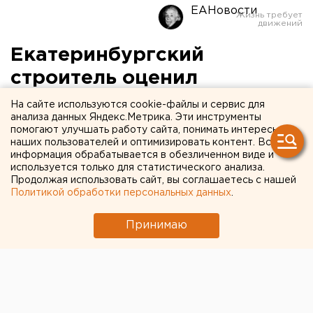
ЕАНовости
Екатеринбургский
строитель оценил
заброшенную телебашню в
На сайте используются cookie-файлы и сервис для
анализа данных Яндекс.Метрика. Эти инструменты
1,1 миллиарда рублей
помогают улучшать работу сайта, понимать интересы
наших пользователей и оптимизировать контент. Вся
информация обрабатывается в обезличенном виде и
Хочет выкупить?
используется только для статистического анализа.
Продолжая использовать сайт, вы соглашаетесь с нашей
Екатеринбургский строитель Владимир Коньков
Политикой обработки персональных данных
.
считает, что недостроенную телебашню в
Екатеринбурге можно продать за 1,1 миллиарда
Принимаю
рублей, передает корреспондент агентства ЕАН.
Основатель корпорации «Маяк» указывает, что сам
недострой стоит порядка 250 миллионов рублей -
здание можно использовать как каркас-стержень, в
котором можно разместить лифты и лифтовое