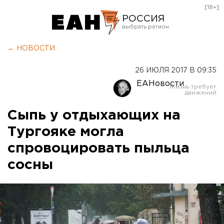
[18+]
РОССИЯ
Екатеринбург
← НОВОСТИ
Челябинск
26 ИЮЛЯ 2017 В 09:35
Курган
ЕАНовости
Оренбург
Сыпь у отдыхающих на
Тургояке могла
спровоцировать пыльца
сосны