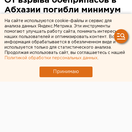
От взрыва боеприпасов в
Абхазии погибли минимум
двое туристов
На сайте используются cookie-файлы и сервис для
анализа данных Яндекс.Метрика. Эти инструменты
помогают улучшать работу сайта, понимать интересы
Тела двух человек, погибших от ранений во время
наших пользователей и оптимизировать контент. Вся
взрывов на складе боеприпасов в Абхазии, найдены
информация обрабатывается в обезличенном виде и
используется только для статистического анализа.
недалеко от места происшествия, сообщили ТАСС в
Продолжая использовать сайт, вы соглашаетесь с нашей
МВД республики.
Политикой обработки персональных данных
.
«Чуть выше источника найдены тела двоих
Принимаю
человек, предположительно туристов, которые
погибли от осколочных ранений. Ищем еще
одного человека», - уточнили в ведомстве.
Напомним, накануне в результате взрывов на складе
боеприпасов минобороны Абхазии в сел
Приморское Гудаутского района ранения получили
до 60 человек.