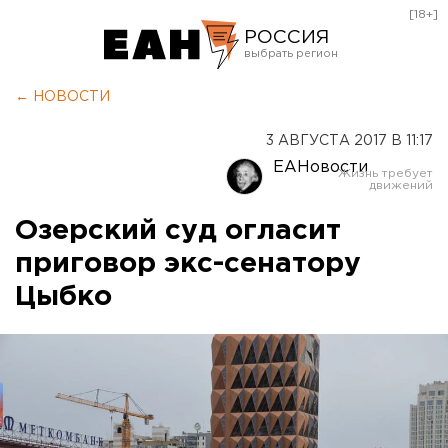
[18+]
РОССИЯ
Екатеринбург
← НОВОСТИ
Челябинск
3 АВГУСТА 2017 В 11:17
Курган
ЕАНовости
Оренбург
Озерский суд огласит
приговор экс-сенатору
Цыбко