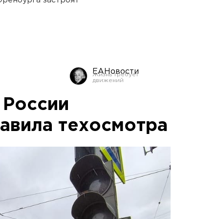
Оренбурга застроят
ЕАНовости
 России
авила техосмотра