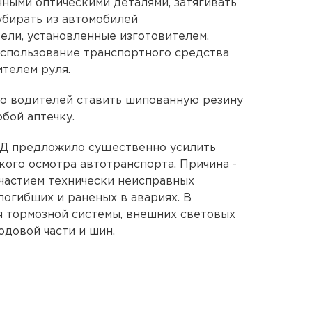
ными оптическими деталями, затягивать
убирать из автомобилей
ели, установленные изготовителем.
использование транспортного средства
ителем руля.
ло водителей ставить шипованную резину
обой аптечку.
МВД предложило существенно усилить
кого осмотра автотранспорта. Причина -
частием технически неисправных
погибших и раненых в авариях. В
я тормозной системы, внешних световых
одовой части и шин.