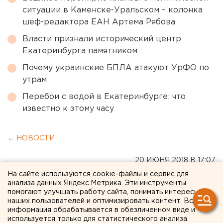
ситуации в Каменске-Уральском – колонка
шеф-редактора ЕАН Артема Рябова
Власти признали исторический центр
Екатеринбурга памятником
Почему украинские БПЛА атакуют УрФО по
утрам
Перебои с водой в Екатеринбурге: что
известно к этому часу
← НОВОСТИ
20 ИЮНЯ 2018 В 17:07
ЕАНовости
На сайте используются cookie-файлы и сервис для
анализа данных Яндекс.Метрика. Эти инструменты
помогают улучшать работу сайта, понимать интересы
наших пользователей и оптимизировать контент. Вся
Прыгали с крыш в толпу: в
информация обрабатывается в обезличенном виде и
США фанаты убитого
используется только для статистического анализа.