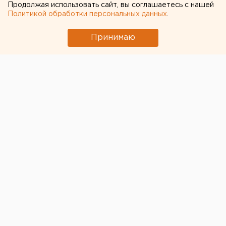
Продолжая использовать сайт, вы соглашаетесь с нашей
XXXTentacion устроили
Политикой обработки персональных данных
.
беспорядки
Принимаю
© Фото из открытых источников