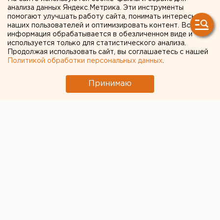
упразднил еще одно
анализа данных Яндекс.Метрика. Эти инструменты
помогают улучшать работу сайта, понимать интересы
ведомство
наших пользователей и оптимизировать контент. Вся
информация обрабатывается в обезличенном виде и
используется только для статистического анализа.
Продолжая использовать сайт, вы соглашаетесь с нашей
Политикой обработки персональных данных
.
Принимаю
Губернатор Свердловской области Евгений
Куйвашев подписал распоряжении об упразднении