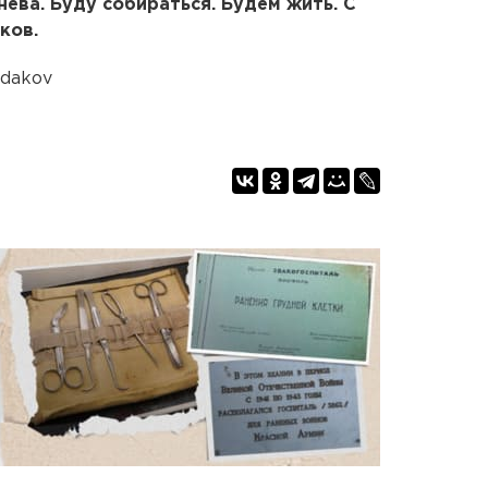
гнева. Буду собираться. Будем жить. С
ков.
ndakov