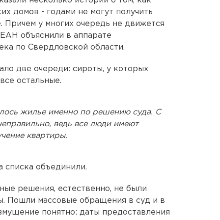
азали несколько историй о том, как
их домов - годами не могут получить
. Причем у многих очередь не движется
ЕАН объяснили в аппарате
ека по Свердловской области.
ло две очереди: сироты, у которых
 все остальные.
лось жилье именно по решению суда. С
 неправильно, ведь все люди имеют
учение квартиры.
ва списка объединили.
ые решения, естественно, не были
. Пошли массовые обращения в суд и в
озмущение понятно: даты предоставления