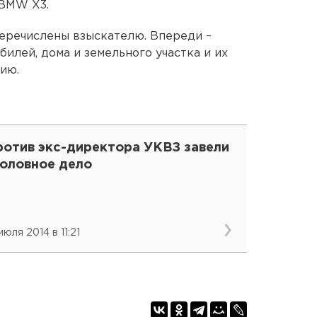
я BMW X3.
еречислены взыскателю. Впереди –
билей, дома и земельного участка и их
ию.
ротив экс-директора УКВЗ завели
головное дело
июля 2014 в 11:21