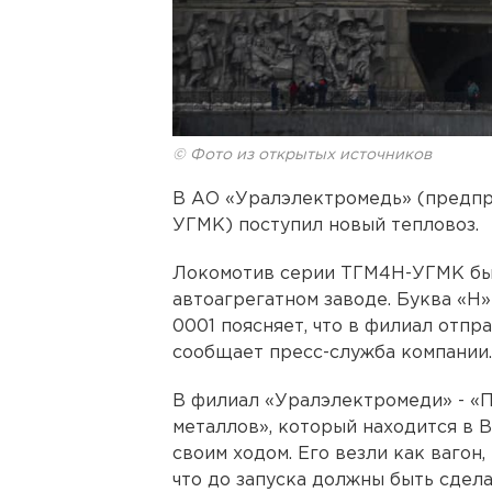
© Фото из открытых источников
В АО «Уралэлектромедь» (предпр
УГМК) поступил новый тепловоз.
Локомотив серии ТГМ4Н-УГМК бы
автоагрегатном заводе. Буква «Н»
0001 поясняет, что в филиал отпр
сообщает пресс-служба компании.
В филиал «Уралэлектромеди» - «
металлов», который находится в 
своим ходом. Его везли как вагон,
что до запуска должны быть сдел