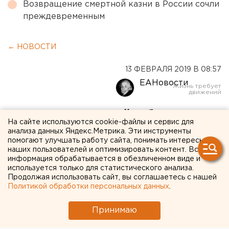
Возвращение смертной казни в России сочли
преждевременным
← НОВОСТИ
13 ФЕВРАЛЯ 2019 В 08:57
ЕАНовости
В Свердловской области
На сайте используются cookie-файлы и сервис для
из-за пневмонии объявили
анализа данных Яндекс.Метрика. Эти инструменты
помогают улучшать работу сайта, понимать интересы
карантин в десятках школ
наших пользователей и оптимизировать контент. Вся
информация обрабатывается в обезличенном виде и
и детсадов
используется только для статистического анализа.
Продолжая использовать сайт, вы соглашаетесь с нашей
Политикой обработки персональных данных
.
Принимаю