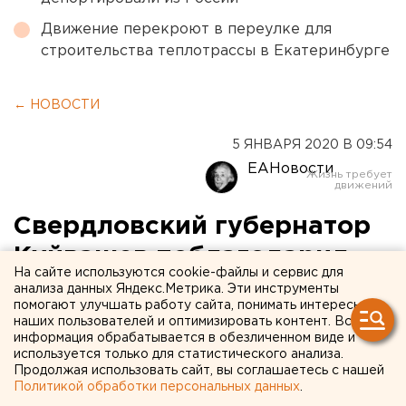
Движение перекроют в переулке для
строительства теплотрассы в Екатеринбурге
← НОВОСТИ
5 ЯНВАРЯ 2020 В 09:54
ЕАНовости
Свердловский губернатор
Куйвашев поблагодарил
На сайте используются cookie-файлы и сервис для
Путина за указ об
анализа данных Яндекс.Метрика. Эти инструменты
помогают улучшать работу сайта, понимать интересы
Универсиаде
наших пользователей и оптимизировать контент. Вся
информация обрабатывается в обезличенном виде и
используется только для статистического анализа.
Продолжая использовать сайт, вы соглашаетесь с нашей
Политикой обработки персональных данных
.