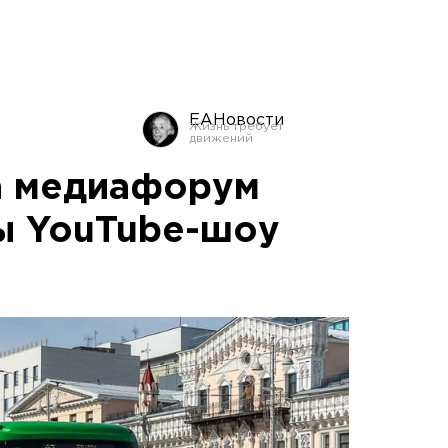
ЕАНовости
а медиафорум
ы YouTube-шоу