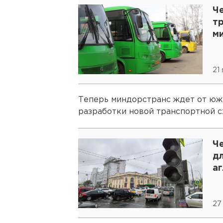
Ч
т
м
21
Теперь миндорстранс ждет от юж
разработки новой транспортной 
Ч
д
а
27