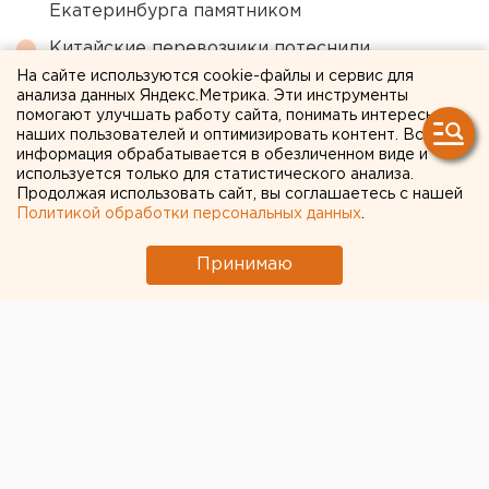
Екатеринбурга памятником
Китайские перевозчики потеснили
российские компании с внутреннего рынка
На сайте используются cookie-файлы и сервис для
анализа данных Яндекс.Метрика. Эти инструменты
Очевидец рассказал про атаку на склад
помогают улучшать работу сайта, понимать интересы
наших пользователей и оптимизировать контент. Вся
Wildberries в Екатеринбурге
информация обрабатывается в обезличенном виде и
Как воспитать идеальную кошку —
используется только для статистического анализа.
Продолжая использовать сайт, вы соглашаетесь с нашей
рекомендации челябинских специалистов
Политикой обработки персональных данных
.
Водяное перемирие кланов: о политической
ситуации в Каменске-Уральском – колонка
Принимаю
шеф-редактора ЕАН Артема Рябова
← НОВОСТИ
12 ФЕВРАЛЯ 2020 В 13:28
ЕАНовости