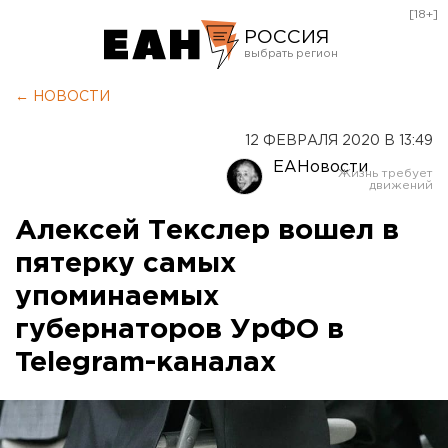
[18+]
РОССИЯ
Екатеринбург
← НОВОСТИ
Челябинск
12 ФЕВРАЛЯ 2020 В 13:49
Курган
ЕАНовости
Оренбург
Алексей Текслер вошел в
пятерку самых
упоминаемых
губернаторов УрФО в
Telegram-каналах