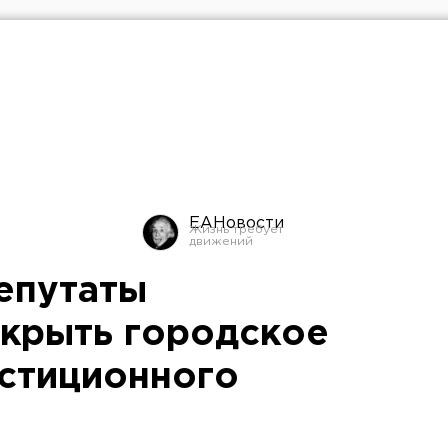
ЕАНовости
епутаты
крыть городское
естиционного