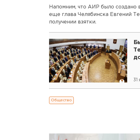
Напомним, что АИР было создано 
еще глава Челябинска Евгений Те
получении взятки.
Б
Т
до
31
Общество