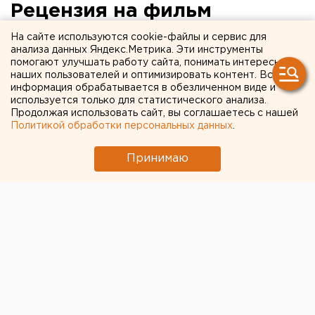
Рецензия на фильм
«Джентльмены»
На сайте используются cookie-файлы и сервис для
анализа данных Яндекс.Метрика. Эти инструменты
помогают улучшать работу сайта, понимать интересы
Максим Гареев — о новой картине Гая Ричи, с
наших пользователей и оптимизировать контент. Вся
которой режиссер энергично и мощно вернулся
информация обрабатывается в обезличенном виде и
используется только для статистического анализа.
в жанр гангстерского кино.
Продолжая использовать сайт, вы соглашаетесь с нашей
Политикой обработки персональных данных
.
Принимаю