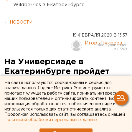
Wildberries в Екатеринбурге
← НОВОСТИ
19 ФЕВРАЛЯ 2020 В 13:37
Игорь Чукреев
На Универсиаде в
Екатеринбурге пройдет
чемпионат по стрит-арту,
На сайте используются cookie-файлы и сервис для
анализа данных Яндекс.Метрика. Эти инструменты
депутатам рассказали
помогают улучшать работу сайта, понимать интересы
наших пользователей и оптимизировать контент. Вся
подробности соревнований
информация обрабатывается в обезличенном виде и
используется только для статистического анализа.
Продолжая использовать сайт, вы соглашаетесь с нашей
Политикой обработки персональных данных
.