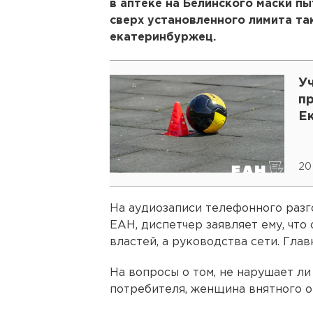
в аптеке на Белинского маски п
сверх установленного лимита так
екатеринбуржец.
У
пр
Е
20
На аудиозаписи телефонного разг
ЕАН, диспетчер заявляет ему, что
властей, а руководства сети. Глав
На вопросы о том, не нарушает л
потребителя, женщина внятного от