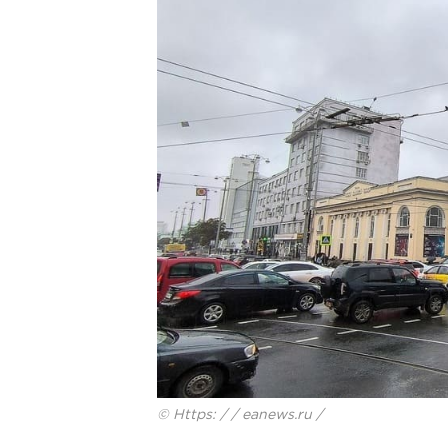
© Https: / / eanews.ru /