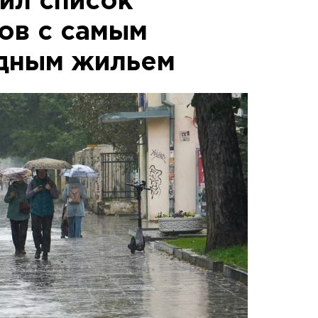
ил список
ов с самым
дным жильем