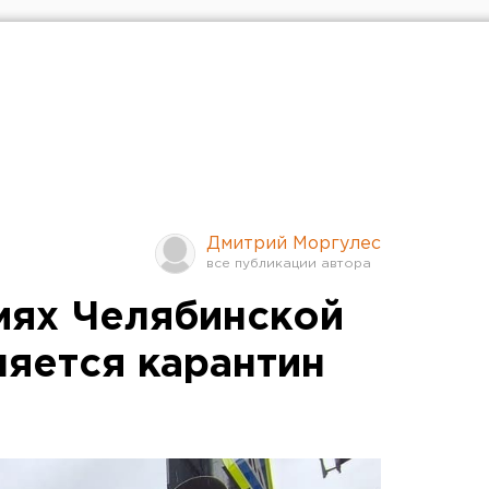
Дмитрий Моргулес
риях Челябинской
няется карантин