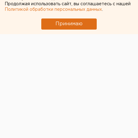
Blog&Voice»
Продолжая использовать сайт, вы соглашаетесь с нашей
Политикой обработки персональных данных
.
Принимаю
© Pokolenie.mts.ru
В Екатеринбурге переносят анонсированное на 21
марта в Ельцин Центре шоу
«Поколение М: