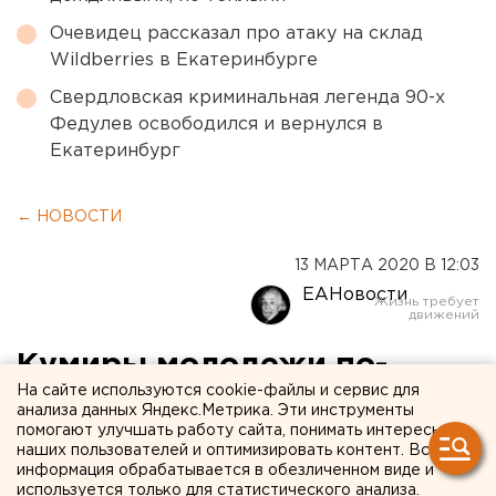
Очевидец рассказал про атаку на склад
Wildberries в Екатеринбурге
Свердловская криминальная легенда 90-х
Федулев освободился и вернулся в
Екатеринбург
← НОВОСТИ
13 МАРТА 2020 В 12:03
ЕАНовости
Кумиры молодежи по-
На сайте используются cookie-файлы и сервис для
прежнему онлайн: в
анализа данных Яндекс.Метрика. Эти инструменты
помогают улучшать работу сайта, понимать интересы
Екатеринбурге перенесли
наших пользователей и оптимизировать контент. Вся
шоу «Поколение М:
информация обрабатывается в обезличенном виде и
используется только для статистического анализа.