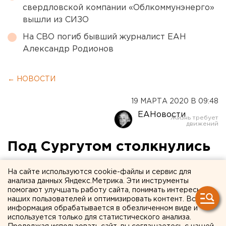
свердловской компании «Облкоммунэнерго»
вышли из СИЗО
На СВО погиб бывший журналист ЕАН
Александр Родионов
← НОВОСТИ
19 МАРТА 2020 В 09:48
ЕАНовости
Под Сургутом столкнулись
пять машин, есть
На сайте используются cookie-файлы и сервис для
пострадавшие
анализа данных Яндекс.Метрика. Эти инструменты
помогают улучшать работу сайта, понимать интересы
наших пользователей и оптимизировать контент. Вся
информация обрабатывается в обезличенном виде и
используется только для статистического анализа.