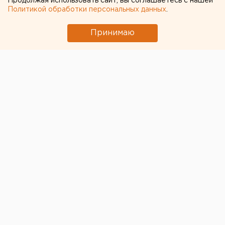
Продолжая использовать сайт, вы соглашаетесь с нашей
Политикой обработки персональных данных
.
Принимаю
© Pixabay.com
В Сургутском районе произошло массовое ДТП,
сообщает «Центроспас-Югория».
На 48 км подъезда к Сургуту столкнулись пять
машин: Renault Logan, Lexus JS-350, BMW, Toyota
Auris и Scania. В результате аварии пострадали
водитель и пассажиры Renault Logan 1988, 1990,