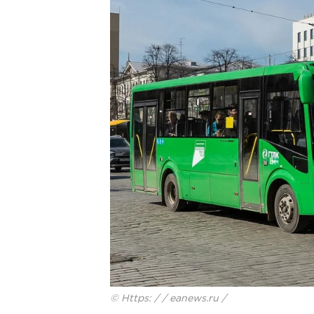
© Https: / / eanews.ru /