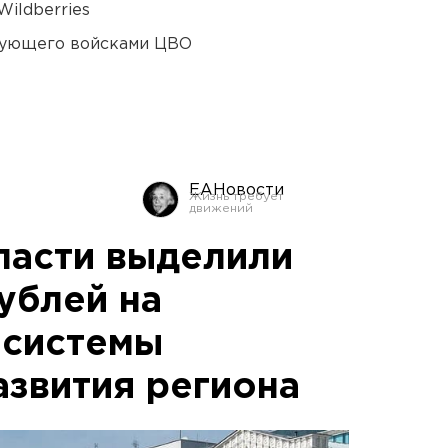
ildberries
дующего войсками ЦВО
ЕАНовости
ласти выделили
ублей на
 системы
азвития региона