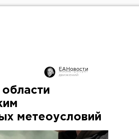
ЕАНовости
 области
жим
ых метеоусловий