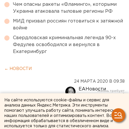
Чем опасны ракеты «Фламинго», которыми
Украина атаковала тыловые регионы РФ
МИД призвал россиян готовиться к затяжной
войне
Свердловская криминальная легенда 90-х
Федулев освободился и вернулся в
Екатеринбург
← НОВОСТИ
24 МАРТА 2020 В 09:38
ЕАНовости
На сайте используются cookie-файлы и сервис для
анализа данных Яндекс.Метрика. Эти инструменты
В Свердловской области
помогают улучшать работу сайта, понимать интересы
завтра пройдет проверка
наших пользователей и оптимизировать контент. Вся
информация обрабатывается в обезличенном виде и
громкоговорящей связи
используется только для статистического анализа.