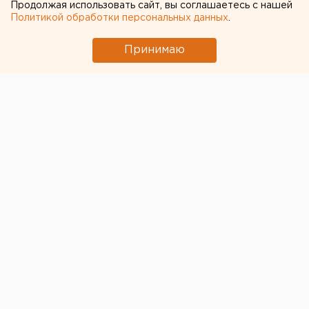
Продолжая использовать сайт, вы соглашаетесь с нашей
Политикой обработки персональных данных
.
Принимаю
© Pixabay.com
В Свердловской области 25 марта состоится
плановая регулярная проверка громкоговорящей
связи системы оповещения населения, сообщает