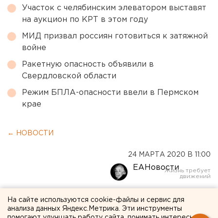
Участок с челябинским элеватором выставят
на аукцион по КРТ в этом году
МИД призвал россиян готовиться к затяжной
войне
Ракетную опасность объявили в
Свердловской области
Режим БПЛА-опасности ввели в Пермском
крае
← НОВОСТИ
24 МАРТА 2020 В 11:00
ЕАНовости
Театры Екатеринбурга
На сайте используются cookie-файлы и сервис для
анализа данных Яндекс.Метрика. Эти инструменты
рассказали о своей работе
помогают улучшать работу сайта, понимать интересы