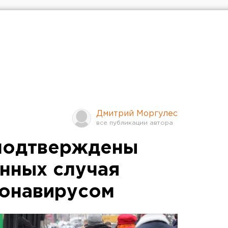
Дмитрий Моргулес
 подтверждены
нных случая
ронавирусом