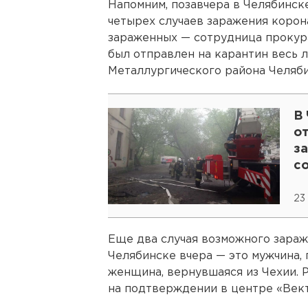
Напомним, позавчера в Челябинск
четырех случаев заражения корона
зараженных — сотрудница прокура
был отправлен на карантин весь 
Металлургического района Челяби
В
от
з
с
23
Еще два случая возможного зара
Челябинске вчера — это мужчина,
женщина, вернувшаяся из Чехии. 
на подтверждении в центре «Вект