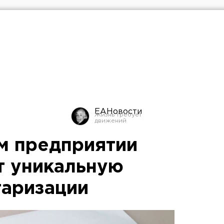
ЕАНовости
м предприятии
т уникальную
таризации