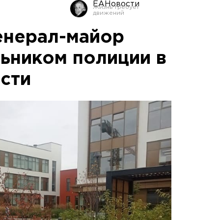
ЕАНовости
енерал-майор
льником полиции в
сти