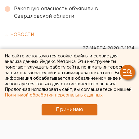
Ракетную опасность объявили в
Свердловской области
← НОВОСТИ
27 МАРТА 2020 В 11:34
На сайте используются cookie-файлы и сервис для
ЕАНовости
анализа данных Яндекс.Метрика. Эти инструменты
помогают улучшать работу сайта, понимать интересы
наших пользователей и оптимизировать контент. Вся
В ЯНАО с месторождения
информация обрабатывается в обезличенном виде и
используется только для статистического анализа.
вывезли 20 вахтовиков с
Продолжая использовать сайт, вы соглашаетесь с нашей
подозрением на
Политикой обработки персональных данных
.
коронавирус
Принимаю