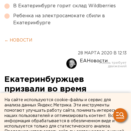
В Екатеринбурге горит склад Wildberries
Ребенка на электросамокате сбили в
Екатеринбурге
← НОВОСТИ
28 МАРТА 2020 В 12:13
ЕАНовости
Екатеринбуржцев
призвали во время
карантина читать молитву
На сайте используются cookie-файлы и сервис для
анализа данных Яндекс.Метрика. Эти инструменты
от коронавируса
помогают улучшать работу сайта, понимать интересы
наших пользователей и оптимизировать контент. Вся
информация обрабатывается в обезличенном виде и
используется только для статистического анализа.