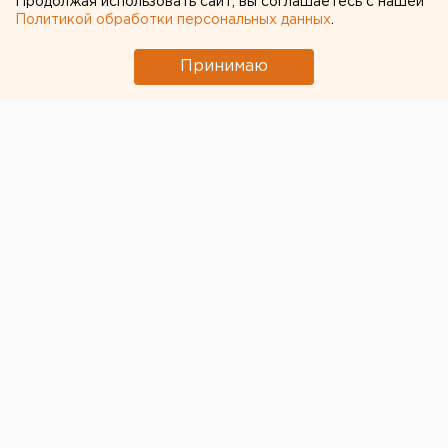
Продолжая использовать сайт, вы соглашаетесь с нашей
Политикой обработки персональных данных
.
Принимаю
Православных екатеринбуржцев призывают
ответственно отнестись к карантину и молиться из
дома Информация появилась на сайте
Екатеринбургской епархии.
«Во всех храмах возносится прошение на сугубой
ектеньи и читается молитва во время