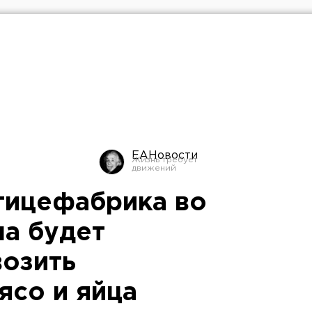
ЕАНовости
тицефабрика во
на будет
возить
ясо и яйца