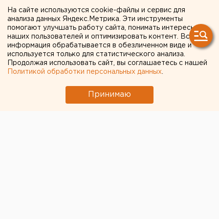
размер штрафа за
На сайте используются cookie-файлы и сервис для
прогулки для свердловчан
анализа данных Яндекс.Метрика. Эти инструменты
помогают улучшать работу сайта, понимать интересы
наших пользователей и оптимизировать контент. Вся
информация обрабатывается в обезличенном виде и
используется только для статистического анализа.
Продолжая использовать сайт, вы соглашаетесь с нашей
Политикой обработки персональных данных
.
Принимаю
© Антон Гуськов для ЕАН
Названы
размеры штрафов
, которые будут