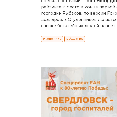
оценка состояний —
по 1 млрд д
рейтинге и место в конце первой 
господин Рыбаков, по версии Forb
долларов, а Студенников является
списке богатейших людей планеты
Экономика
Общество