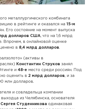
ого металлургического комбината
зицию в рейтинге и оказался на
15-м
н. Его состояние на момент выпуска
млрд долларов США
, что на 1,6 млрд
е. Впрочем, в онлайновой оценке
оценено в
8,4 млрд долларов
.
алзолото» (активы в
раслях)
Константин Струков
занял
йтинге и
48-е
место среди россиян. Под
жно оценить в
2 млрд долларов
, и за
00 млн долларов.
ателя и совладельца компании
 выходца из Челябинска, основателя
»
Сергея Студенникова
одинаковая