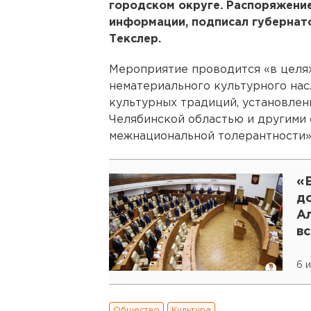
городском округе. Распоряжение
информации, подписал губернат
Текслер.
Мероприятие проводится «в целя
нематериального культурного нас
культурных традиций, установлен
Челябинской областью и другими 
межнациональной толерантности»,
«Е
д
А
в
6 
Общество
Культура