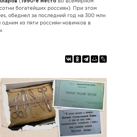
олларов
(
1990-е место
во всемирном
сотни богатейших россиян). При этом
es, обеднел за последний год на 300 млн
 одним из пяти россиян-новичков в
.