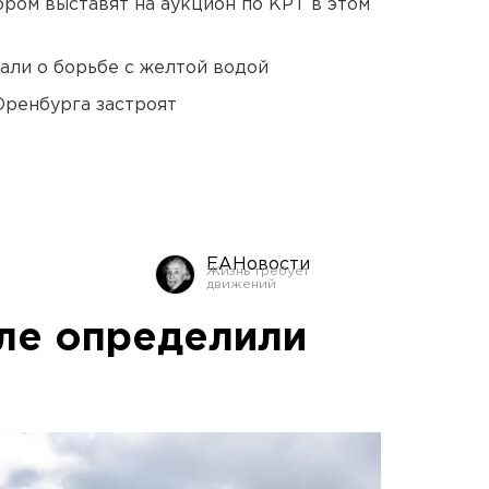
ором выставят на аукцион по КРТ в этом
али о борьбе с желтой водой
Оренбурга застроят
ЕАНовости
ле определили