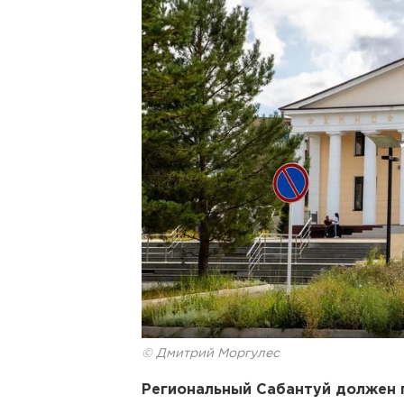
© Дмитрий Моргулес
Региональный Сабантуй должен п