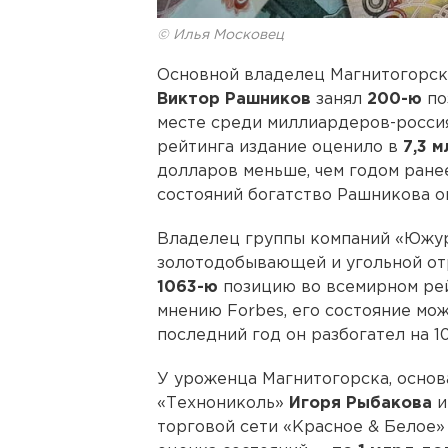
© Илья Московец
Основной владелец Магнитогорск
Виктор Рашников
занял
200-ю
по
месте среди миллиардеров-россия
рейтинга издание оценило в
7,3 
долларов меньше, чем годом ране
состояний богатство Рашникова 
Владелец группы компаний «Южур
золотодобывающей и угольной от
1063-ю
позицию во всемирном ре
мнению Forbes, его состояние мо
последний год он разбогател на 1
У уроженца Магнитогорска, основ
«Технониколь»
Игоря Рыбакова
и
торговой сети «Красное & Белое