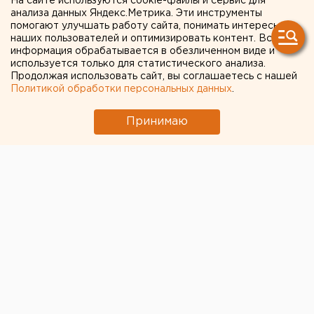
На сайте используются cookie-файлы и сервис для
анализа данных Яндекс.Метрика. Эти инструменты
выдачу ключей новоселам
помогают улучшать работу сайта, понимать интересы
наших пользователей и оптимизировать контент. Вся
информация обрабатывается в обезличенном виде и
используется только для статистического анализа.
Продолжая использовать сайт, вы соглашаетесь с нашей
Политикой обработки персональных данных
.
Принимаю
© Алексей Колчин для ЕАН
Свердловский
Госжилстройнадзор
рекомендовал
строительным компаниям перенести сроки выдачи