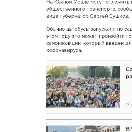
На Южном Урале могут отложить 
общественного транспорта, сообщ
вице-губернатор Сергей Сушков.
Обычно автобусы запускали по са
этом году это может произойти г
самоизоляции, который введен д
коронавируса.
С
ра
13
В 