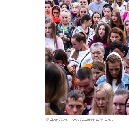
© Дмитрий Толстошеев для ЕАН