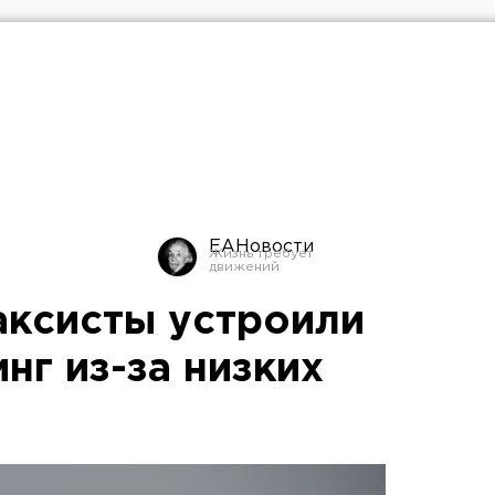
ЕАНовости
аксисты устроили
нг из-за низких